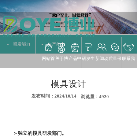
研发能力
生产能力
网站首
关于博
产品中
研发生
新闻动
质量保
联系我
模具设计
发布时间：2024/10/14
浏览量：4920
页
业
心
产
态
障
们
＞
独立的模具研发部门。