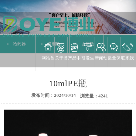
给药器
滴剂瓶
固体瓶
网站首
关于博
产品中
研发生
新闻动
质量保
联系我
液体瓶
10mlPE瓶
发布时间：2024/10/14
浏览量：4241
页
业
心
产
态
障
们